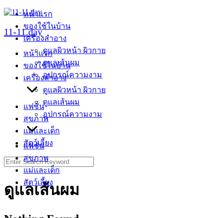
Skip
หน้าแรก
to
ของใช้ในบ้าน
content
11-11.day
เครื่องสำอาง
ดูแลผิวหน้า ผิวกาย
หน้าแรก
ดูแลเส้นผม
ของใช้ในบ้าน
อุปกรณ์ความงาม
เครื่องสำอาง
ดูแลผิวหน้า ผิวกาย
ดูแลเส้นผม
แฟชั่น
อุปกรณ์ความงาม
สุขภาพ
แม่และเด็ก
สัตว์เลี้ยง
แฟชั่น
สุขภาพ
Search
for:
แม่และเด็ก
สัตว์เลี้ยง
ดูแลเส้นผม