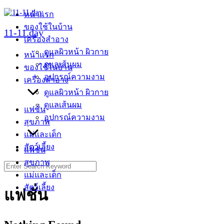
Skip
หน้าแรก
to
ของใช้ในบ้าน
content
11-11.day
เครื่องสำอาง
ดูแลผิวหน้า ผิวกาย
หน้าแรก
ดูแลเส้นผม
ของใช้ในบ้าน
อุปกรณ์ความงาม
เครื่องสำอาง
ดูแลผิวหน้า ผิวกาย
ดูแลเส้นผม
แฟชั่น
อุปกรณ์ความงาม
สุขภาพ
แม่และเด็ก
สัตว์เลี้ยง
แฟชั่น
สุขภาพ
Search
for:
แม่และเด็ก
สัตว์เลี้ยง
แฟชั่น