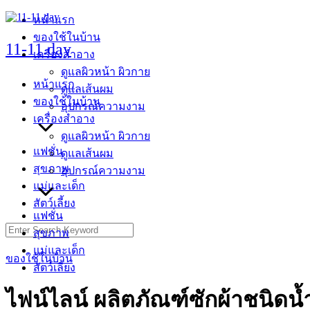
Skip
หน้าแรก
to
ของใช้ในบ้าน
content
11-11.day
เครื่องสำอาง
ดูแลผิวหน้า ผิวกาย
หน้าแรก
ดูแลเส้นผม
ของใช้ในบ้าน
อุปกรณ์ความงาม
เครื่องสำอาง
ดูแลผิวหน้า ผิวกาย
แฟชั่น
ดูแลเส้นผม
สุขภาพ
อุปกรณ์ความงาม
แม่และเด็ก
สัตว์เลี้ยง
แฟชั่น
Search
สุขภาพ
for:
แม่และเด็ก
ของใช้ในบ้าน
สัตว์เลี้ยง
ไฟน์ไลน์ ผลิตภัณฑ์ซักผ้าชนิดน