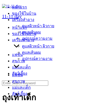
Skip
หน้าแรก
to
ของใช้ในบ้าน
content
11-11.day
เครื่องสำอาง
ดูแลผิวหน้า ผิวกาย
หน้าแรก
ดูแลเส้นผม
ของใช้ในบ้าน
อุปกรณ์ความงาม
เครื่องสำอาง
ดูแลผิวหน้า ผิวกาย
ดูแลเส้นผม
แฟชั่น
อุปกรณ์ความงาม
สุขภาพ
แม่และเด็ก
สัตว์เลี้ยง
แฟชั่น
สุขภาพ
Search
for:
แม่และเด็ก
สัตว์เลี้ยง
ถุงเท้าเด็ก