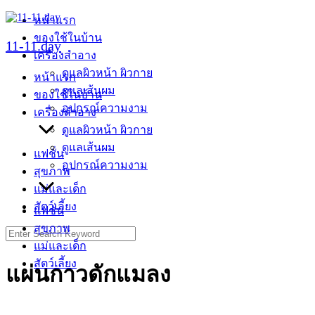
Skip
หน้าแรก
to
ของใช้ในบ้าน
content
11-11.day
เครื่องสำอาง
ดูแลผิวหน้า ผิวกาย
หน้าแรก
ดูแลเส้นผม
ของใช้ในบ้าน
อุปกรณ์ความงาม
เครื่องสำอาง
ดูแลผิวหน้า ผิวกาย
ดูแลเส้นผม
แฟชั่น
อุปกรณ์ความงาม
สุขภาพ
แม่และเด็ก
สัตว์เลี้ยง
แฟชั่น
สุขภาพ
Search
for:
แม่และเด็ก
สัตว์เลี้ยง
แผ่นกาวดักแมลง