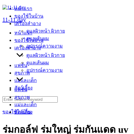
Skip
หน้าแรก
to
ของใช้ในบ้าน
content
11-11.day
เครื่องสำอาง
ดูแลผิวหน้า ผิวกาย
หน้าแรก
ดูแลเส้นผม
ของใช้ในบ้าน
อุปกรณ์ความงาม
เครื่องสำอาง
ดูแลผิวหน้า ผิวกาย
ดูแลเส้นผม
แฟชั่น
อุปกรณ์ความงาม
สุขภาพ
แม่และเด็ก
สัตว์เลี้ยง
แฟชั่น
สุขภาพ
Search
for:
แม่และเด็ก
ของใช้ในบ้าน
สัตว์เลี้ยง
ร่มกอล์ฟ ร่มใหญ่ ร่มกันแดด uv