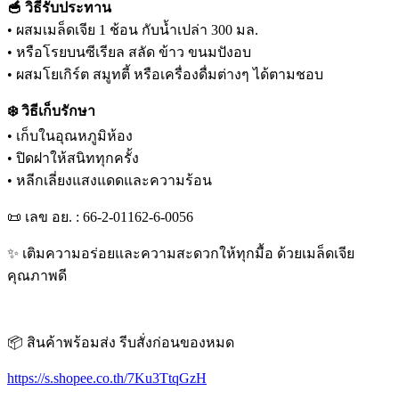
🥣 วิธีรับประทาน
• ผสมเมล็ดเจีย 1 ช้อน กับน้ำเปล่า 300 มล.
• หรือโรยบนซีเรียล สลัด ข้าว ขนมปังอบ
• ผสมโยเกิร์ต สมูทตี้ หรือเครื่องดื่มต่างๆ ได้ตามชอบ
❄️ วิธีเก็บรักษา
• เก็บในอุณหภูมิห้อง
• ปิดฝาให้สนิททุกครั้ง
• หลีกเลี่ยงแสงแดดและความร้อน
📜 เลข อย. : 66-2-01162-6-0056
✨ เติมความอร่อยและความสะดวกให้ทุกมื้อ ด้วยเมล็ดเจีย
คุณภาพดี
📦 สินค้าพร้อมส่ง รีบสั่งก่อนของหมด
https://s.shopee.co.th/7Ku3TtqGzH