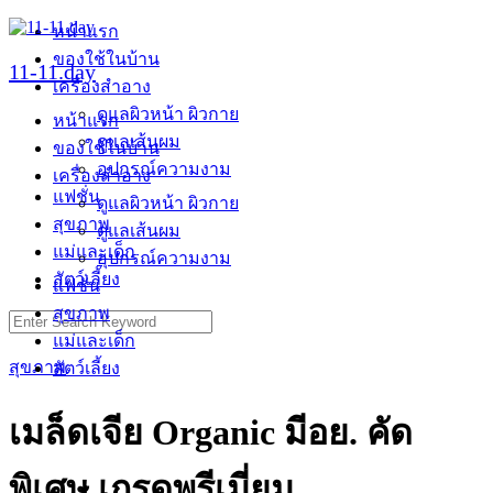
Skip
หน้าแรก
to
ของใช้ในบ้าน
content
11-11.day
เครื่องสำอาง
ดูแลผิวหน้า ผิวกาย
หน้าแรก
ดูแลเส้นผม
ของใช้ในบ้าน
อุปกรณ์ความงาม
เครื่องสำอาง
แฟชั่น
ดูแลผิวหน้า ผิวกาย
สุขภาพ
ดูแลเส้นผม
แม่และเด็ก
อุปกรณ์ความงาม
สัตว์เลี้ยง
แฟชั่น
สุขภาพ
Search
for:
แม่และเด็ก
สุขภาพ
สัตว์เลี้ยง
เมล็ดเจีย Organic มีอย. คัด
พิเศษ เกรดพรีเมี่ยม