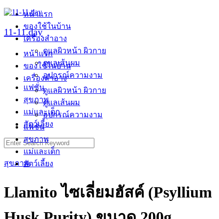
Skip
หน้าแรก
to
ของใช้ในบ้าน
content
11-11.day
เครื่องสำอาง
ดูแลผิวหน้า ผิวกาย
หน้าแรก
ดูแลเส้นผม
ของใช้ในบ้าน
อุปกรณ์ความงาม
เครื่องสำอาง
แฟชั่น
ดูแลผิวหน้า ผิวกาย
สุขภาพ
ดูแลเส้นผม
แม่และเด็ก
อุปกรณ์ความงาม
สัตว์เลี้ยง
แฟชั่น
สุขภาพ
Search
for:
แม่และเด็ก
สุขภาพ
สัตว์เลี้ยง
Llamito ไซเลี่ยมฮัสค์ (Psyllium
Husk Purity) ขนาด 200g