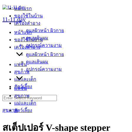
Skip
หน้าแรก
to
ของใช้ในบ้าน
content
11-11.day
เครื่องสำอาง
ดูแลผิวหน้า ผิวกาย
หน้าแรก
ดูแลเส้นผม
ของใช้ในบ้าน
อุปกรณ์ความงาม
เครื่องสำอาง
ดูแลผิวหน้า ผิวกาย
ดูแลเส้นผม
แฟชั่น
อุปกรณ์ความงาม
สุขภาพ
แม่และเด็ก
สัตว์เลี้ยง
แฟชั่น
สุขภาพ
Search
for:
แม่และเด็ก
สุขภาพ
สัตว์เลี้ยง
สเต็ปเปอร์ V-shape stepper