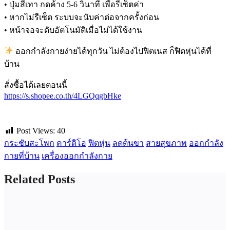
• ปุ่มสีเทา กดค้าง 5-6 วินาที เพื่อรีเซ็ตค่า
• หากไม่รีเซ็ต ระบบจะนับค่าต่อจากครั้งก่อน
• หน้าจอจะดับอัตโนมัติเมื่อไม่ได้ใช้งาน
ออกกำลังกายง่ายได้ทุกวัน ไม่ต้องไปฟิตเนส ก็ฟิตหุ่นได้ที่
บ้าน
สั่งซื้อได้เลยตอนนี้
https://s.shopee.co.th/4LGQqgbHke
Post Views:
40
กระชับสะโพก
คาร์ดิโอ
ฟิตหุ่น
ลดต้นขา
สายสุขภาพ
ออกกำลัง
กายที่บ้าน
เครื่องออกกำลังกาย
Related Posts