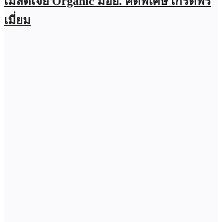
เมล็ดเจีย Organic มีอย. คัดพิเศษ เกรดพรี
เมี่ยม